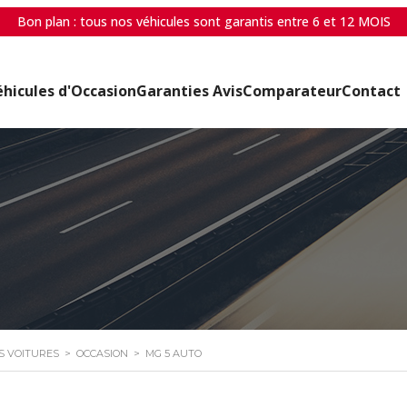
Bon plan : tous nos véhicules sont garantis entre 6 et 12 MOIS
éhicules d'Occasion
Garanties Avis
Comparateur
Contact
ES VOITURES
>
OCCASION
>
MG 5 AUTO