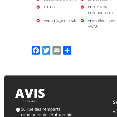
GALETTE
PHOTO NON
CONTRACTUELLE
Verrouillage centralisé
Vitres électriques
AV/AR
Facebook
Twitter
Email
Partager
AVIS
OCCASION
S
56 rue des remparts
Vé
rond point de l'Autonomie