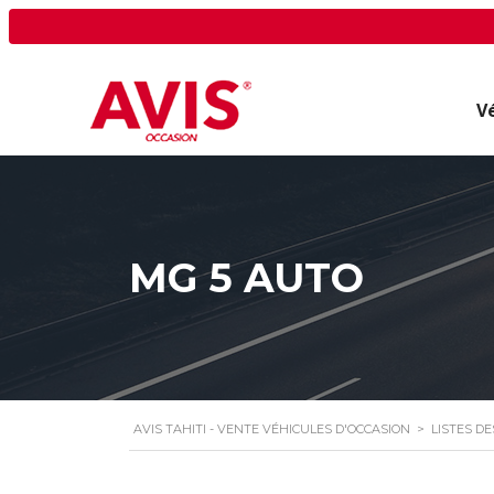
V
MG 5 AUTO
AVIS TAHITI - VENTE VÉHICULES D'OCCASION
>
LISTES D