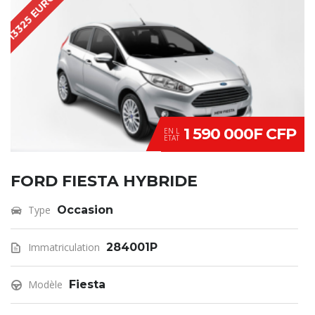
13325 EUROS
1 590 000F CFP
EN L
ETAT
FORD FIESTA HYBRIDE
Type
Occasion
Immatriculation
284001P
Modèle
Fiesta