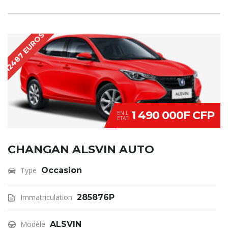
12487 EUROS
1 490 000F CFP
EN L
ETAT
CHANGAN ALSVIN AUTO
Type
Occasion
Immatriculation
285876P
Modèle
ALSVIN