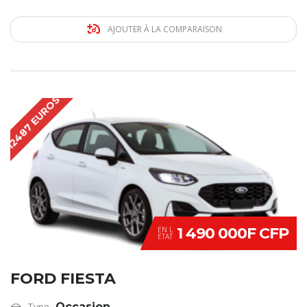
AJOUTER À LA COMPARAISON
12487 EUROS
1 490 000F CFP
EN L
ETAT
FORD FIESTA
Type
Occasion