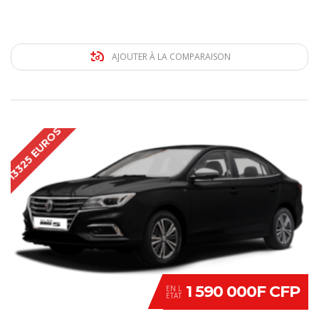
AJOUTER À LA COMPARAISON
13325 EUROS
1 590 000F CFP
EN L
ETAT