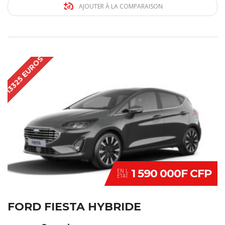
AJOUTER À LA COMPARAISON
13325 EUROS
1 590 000F CFP
EN L
ETAT
FORD FIESTA HYBRIDE