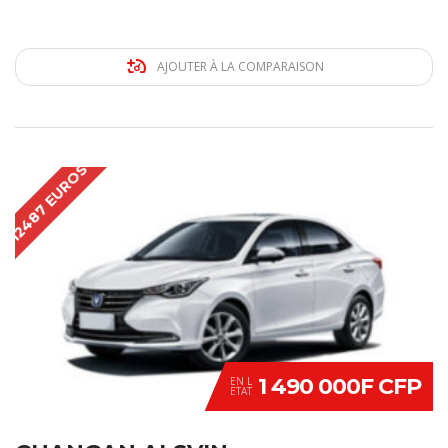
AJOUTER À LA COMPARAISON
12487 EUROS
1 490 000F CFP
EN L
ETAT