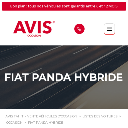
Bon plan : tous nos véhicules sont garantis entre 6 et 12 MOIS
FIAT PANDA HYBRIDE
AVIS TAHITI - VENTE VÉHICULES D'OCCASION
>
LISTES DES VOITURES
>
OCCASION
>
FIAT PANDA HYBRIDE