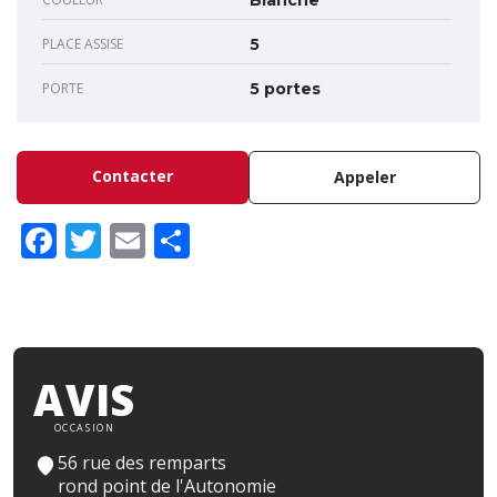
Blanche
PLACE ASSISE
5
PORTE
5 portes
Contacter
Appeler
Facebook
Twitter
Email
Partager
AVIS
OCCASION
56 rue des remparts
rond point de l'Autonomie