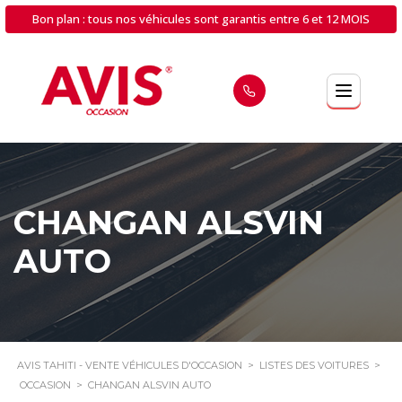
Bon plan : tous nos véhicules sont garantis entre 6 et 12 MOIS
CHANGAN ALSVIN
AUTO
AVIS TAHITI - VENTE VÉHICULES D'OCCASION
>
LISTES DES VOITURES
>
OCCASION
>
CHANGAN ALSVIN AUTO