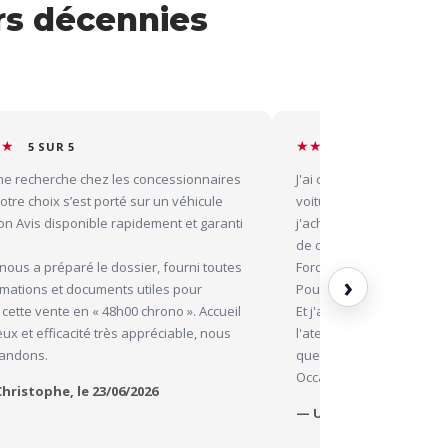
urs décennies
★★
★★★★★
5 SUR 5
5 SUR 5
ne recherche chez les concessionnaires
J'ai choisi Avis Occasion
otre choix s’est porté sur un véhicule
voiture. Comme ce n'est 
on Avis disponible rapidement et garanti
j'achète auprès de Avis O
de coeur pour une MG. L
 nous a préparé le dossier, fourni toutes
Ford Fiesta. J'étais très
›
rmations et documents utiles pour
Pour mon deuxième achat,
r cette vente en « 48h00 chrono ». Accueil
Et j'ai une garantie de 6
ux et efficacité très appréciable, nous
l'atelier mécanique. Si c'é
andons.
que la troisième fois, je 
Occasion !
Christophe, le 23/06/2026
— Uratua, le 22/05/202