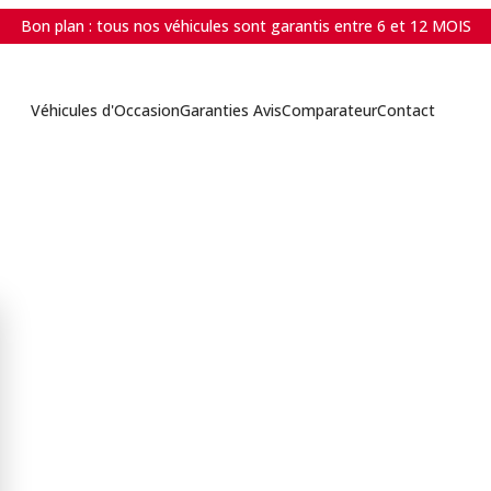
Bon plan : tous nos véhicules sont garantis entre 6 et 12 MOIS
Véhicules d'Occasion
Garanties Avis
Comparateur
Contact
Des voitures d'occ
et accessible
Véhicules récents
•
Gara