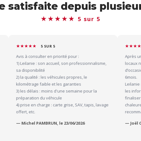
e satisfaite depuis plusie
★★★★★
5 sur 5
★★★★★
★★★
5 SUR 5
Avis à consulter en priorité pour :
Après u
1) Leilanie : son accueil, son professionnalisme,
locaux n
sa disponibilité
d’occasi
2) la qualité : les véhicules propres, le
6mois.
kilométrage faible et les garanties
Leilanie
3) les délais : moins d'une semaine pour la
les info
préparation du véhicule
finalise
4) prise en charge : carte grise, SAV, tapis, lavage
chaleure
offert, etc.
recomm
— Michel PAMBRUN, le 23/06/2026
— Joël 